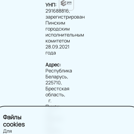
УНП:
291688816,
зарегистрирован
Пинским
городским
исполнительным
комитетом
28.09.2021
года
Адрес:
Республика
Беларусь,
225710,
Брестская
область,
г.
Пинск,
ул.
Файлы
Ленина,
cookies
д.2,
помещ.
Для