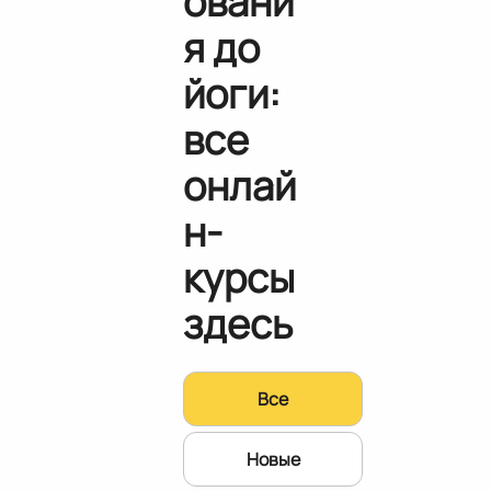
овани
я до
йоги:
все
онлай
н-
курсы
здесь
Все
Новые