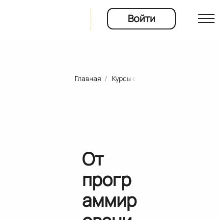
Войти
Главная
Курсы онлайн-школ и университ
ты
ия
От
прогр
аммир