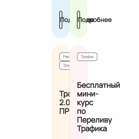
Подробнее
Подробнее
Реклама
Трафик
Трафик
Бесплатный
Трафик
мини-
2.0
курс
ПРО
по
Переливу
Трафика