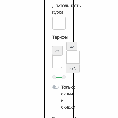
Длительность
курса
Тарифы
до
от
BYN
Только
акции
и
скидки