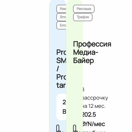
Reels
Реклама
Smm
Трафик
Блоггинг
Профессия
Pro
Медиа-
SMM
Байер
/
Pro
target
В
рассрочку
2430.0
на 12 мес.
BYN
202.5
BYN/мес