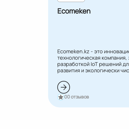
Еcomeken
Еcomeken.kz - это инновац
технологическая компания,
разработкой IoT решений дл
развития и экологически чи
0
0 отзывов