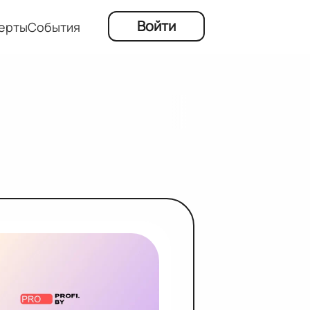
Войти
ерты
События