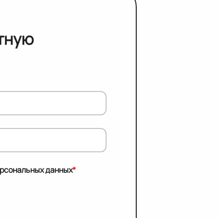
тную
ерсональных данных
*