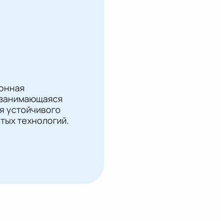
ионная
 занимающаяся
я устойчивого
стых технологий.