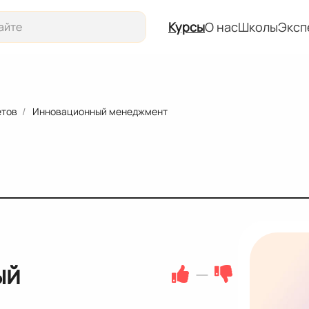
Курсы
О нас
Школы
Эксп
Курсы
О нас
етов
Инновационный менеджмент
Школы
Эксперты
События
ый
—