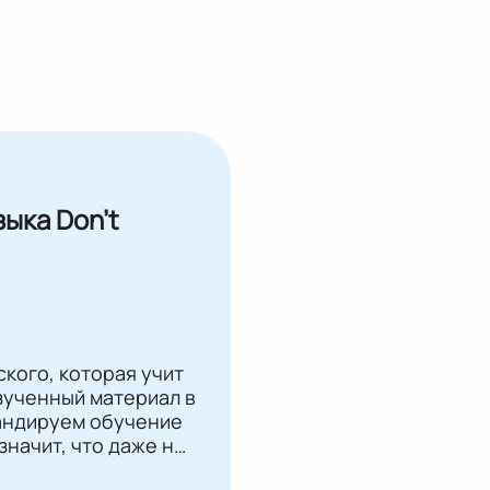
ыка Don't
кого, которая учит
зученный материал в
андируем обучение
 значит, что даже на
ёте в языковую