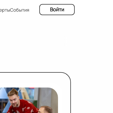
Войти
ерты
События