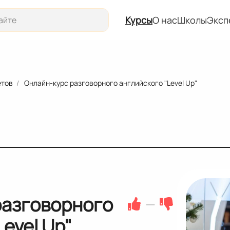
Курсы
О нас
Школы
Эксп
Курсы
О нас
етов
Онлайн-курс разговорного английского "Level Up"
Школы
Эксперты
События
разговорного
—
evel Up"