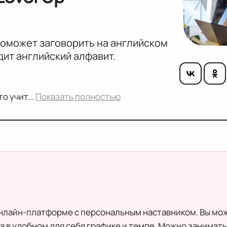
поможет заговорить на английском
дит английский алфавит.
о учит...
Показать полностью
нлайн-платформе с персональным наставником. Вы мо
 в удобном для себя графике и темпе. Можно заниматьс