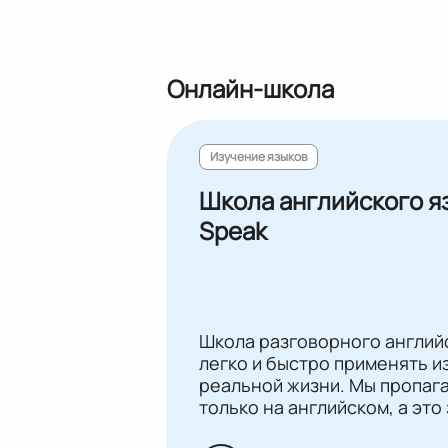
Онлайн-школа
Изучение языков
Школа английского яз
Speak
Школа разговорного английс
легко и быстро применять и
реальной жизни. Мы пропаг
только на английском, а это
уровне Elementary вы попад