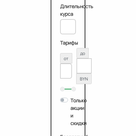
Длительность
курса
Тарифы
до
от
BYN
Только
акции
и
скидки