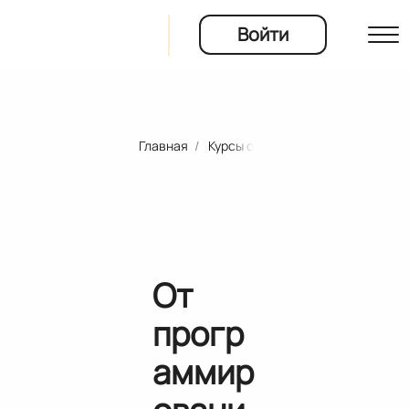
Войти
Главная
Курсы онлайн-школ и университ
ты
ия
От
прогр
аммир