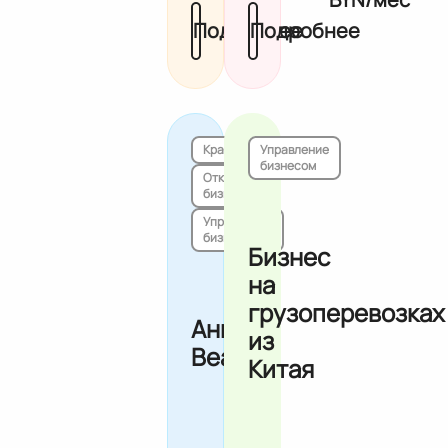
Подробнее
Подробнее
Красота
Управление
бизнесом
Открытие
бизнеса
Управление
бизнесом
Бизнес
на
грузоперевозках
Ангелы
из
Beauty
Китая