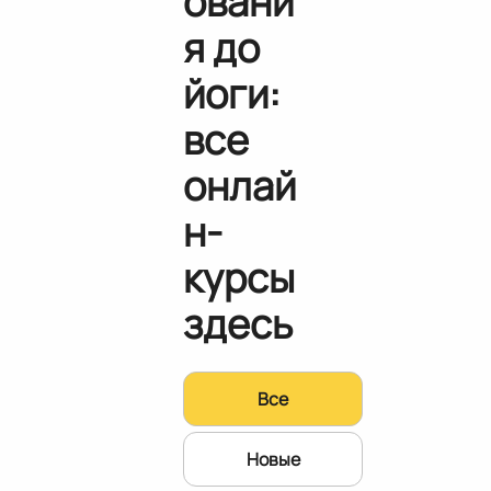
овани
я до
йоги:
все
онлай
н-
курсы
здесь
Все
Новые