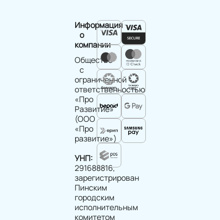
Информация
о
компании
Общество
с
ограниченной
ответственностью
«Про
Развитие»
(ООО
«Про
развитие»)
УНП:
291688816,
зарегистрирован
Пинским
городским
исполнительным
комитетом