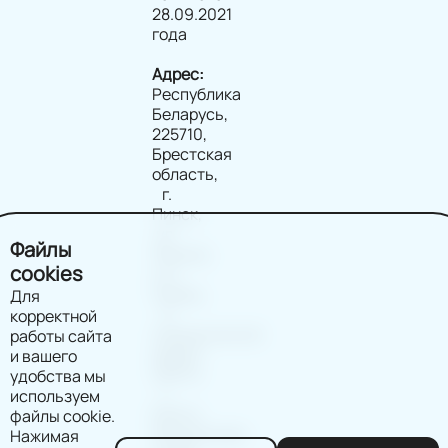
28.09.2021
года
Адрес:
Республика
Беларусь,
225710,
Брестская
область,
г.
Пинск,
ул.
Файлы
Ленина,
cookies
д.2,
помещ.
Для
9
корректной
(юридический
работы сайта
адрес)
и вашего
220114
удобства мы
г.
используем
Минск,
файлы cookie.
Филимонова
Нажимая