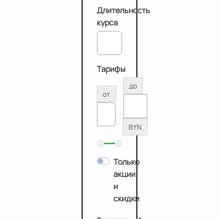
Длительность
курса
Тарифы
до
от
BYN
Только
акции
и
скидки