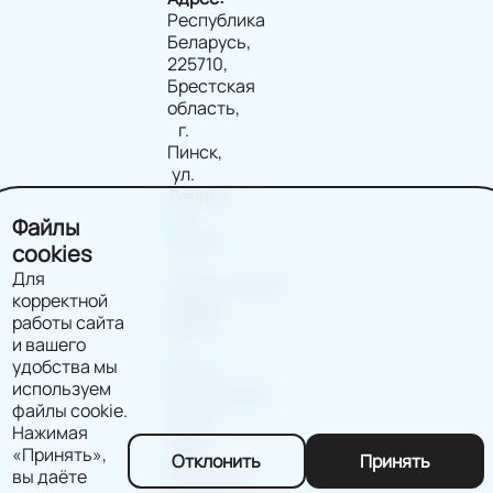
Республика
Беларусь,
225710,
Брестская
область,
г.
Пинск,
ул.
Ленина,
д.2,
Файлы
помещ.
cookies
9
Для
(юридический
корректной
адрес)
работы сайта
220114
и вашего
г.
удобства мы
Минск,
используем
Филимонова
файлы cookie.
д.25Б,
Нажимая
офис
«Принять»,
202
Отклонить
Принять
вы даёте
(почтовый