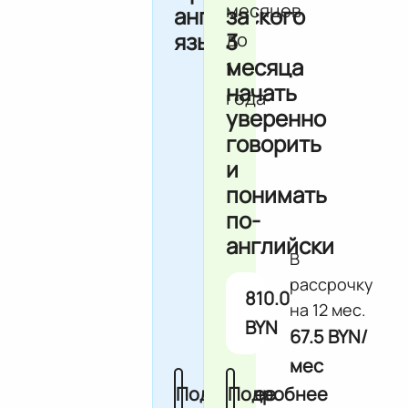
месяцев
английского
за
языка
3
до
месяца
1
начать
года
уверенно
говорить
и
понимать
по-
английски
В
рассрочку
810.0
на 12 мес.
BYN
67.5 BYN/
мес
Подробнее
Подробнее