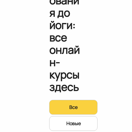
овани
я до
йоги:
все
онлай
н-
курсы
здесь
Все
Новые