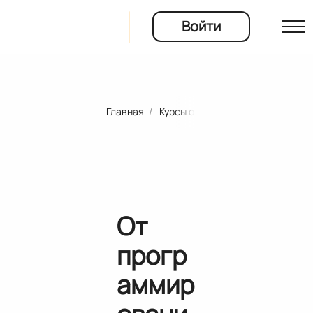
Войти
Главная
Курсы онлайн-школ и университ
рты
ия
От
прогр
аммир