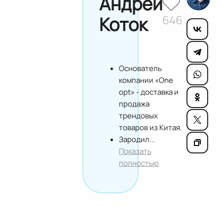
Андрей
Коток
646
Основатель
компании «One
opt» - доставка и
продажа
трендовых
товаров из Китая.
Зародил...
Показать
полностью