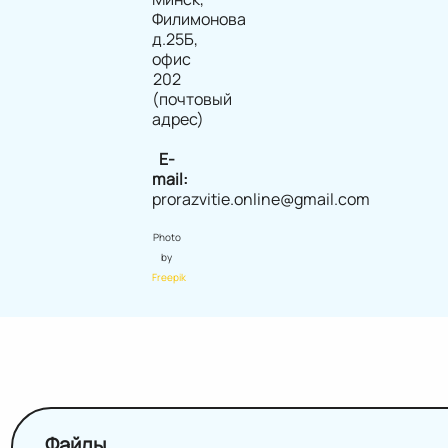
Филимонова
д.25Б,
офис
202
(почтовый
адрес)
E-
mail:
prorazvitie.online@gmail.com
Photo
by
Freepik
Файлы