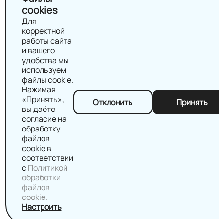
cookies
Для
корректной
работы сайта
и вашего
удобства мы
используем
файлы cookie.
Нажимая
«Принять»,
Отклонить
Принять
вы даёте
согласие на
обработку
файлов
cookie в
соответствии
с
Политикой
обработки
файлов
cookie.
Настроить