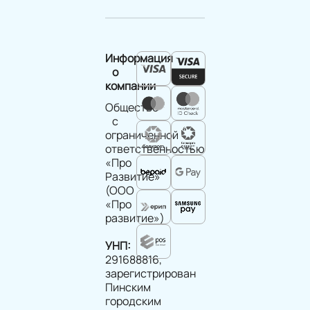
Информация
о
компании
Общество
с
ограниченной
ответственностью
«Про
Развитие»
(ООО
«Про
развитие»)
УНП:
291688816,
зарегистрирован
Пинским
городским