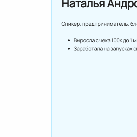
Наталья Андр
Спикер, предприниматель, бло
Выросла с чека 100к до 1 
Заработала на запусках с