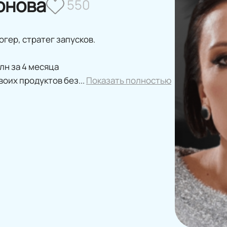
онова
550
гер, стратег запусков.
млн за 4 месяца
воих продуктов без...
Показать полностью