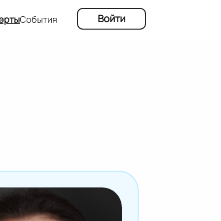
Войти
ерты
События