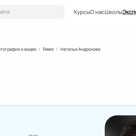
Курсы
О нас
Школы
Эксп
Курсы
О нас
тография и видео
Reels
Наталья Андронова
Школы
Эксперты
События