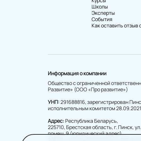
Курсы
Школы
Эксперты
События
Как оставить отзыв 
Информация о компании
Общество с ограниченной ответствен
Развитие» (ООО «Про развитие»)
УНП:
291688816, зарегистрирован Пин
исполнительным комитетом 28.09.2021
Адрес:
Республика Беларусь,
225710, Брестская область, г. Пинск, ул.
помещ. 9 (юридический адрес)
220114 г. Минск, Филимонова д.25Б, оф