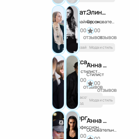
Агата Каробка
Элина Сафиуллина
Дизайнер, эксперт в fashion-индустрии
Сооснователь и президент школы моделей "Verona"
0
0
0
0
отзывов
отзывов
Дизайн
Мода и стиль
Оксана Сергеева и Саша Есенина
Анна Майорова
Топ стилисты, основатели Esse Beauty Studio
Стилист
0
0
0
0
отзывов
отзывов
Красота и
Мода и стиль
уход
Сергей Любимов
Анна Микова
Профессиональный визажист
Основательница агентства AKULA MODELS
0
0
0
0