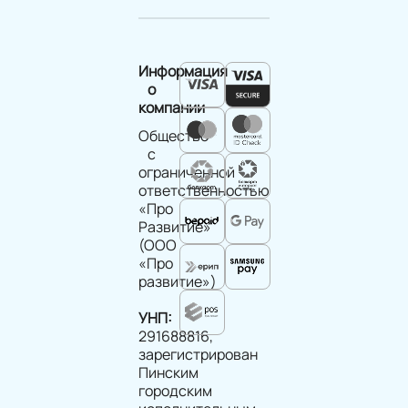
Информация
о
компании
Общество
с
ограниченной
ответственностью
«Про
Развитие»
(ООО
«Про
развитие»)
УНП:
291688816,
зарегистрирован
Пинским
городским