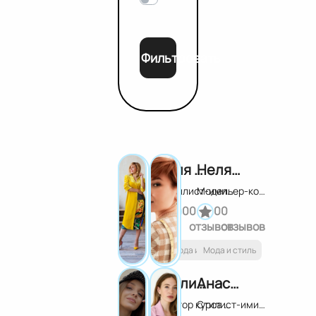
Фильтровать
Оля Светлоградская
Неля Мазгарова
Стилист-имиджмейкер. Автор курса "Стиллион"
Модельер-конструктор
0
0
0
0
отзывов
отзывов
Мода и стиль
Мода и стиль
Галина Исаева
Анастасия Загорская
Автор курса "Streetsmart"
Стилист-имиджмейкер