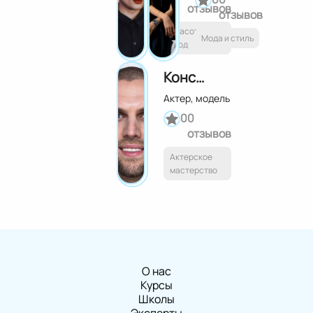
отзывов
отзывов
Красота и
Мода и стиль
уход
Константин Романенко
Актер, модель
0
0
отзывов
Актерское
мастерство
О нас
Курсы
Школы
Эксперты