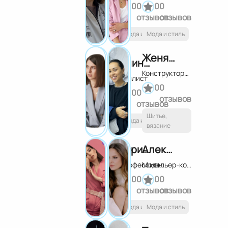
0
0
0
0
отзывов
отзывов
Мода и стиль
Мода и стиль
Женя Арон
Алина Меоc
Конструктор-модельер
Стилист
0
0
0
0
отзывов
отзывов
Шитье,
Мода и стиль
вязание
Карина Нигай
Александра Медведко
Профессиональный стилист и fashion - инфлюенсер. Автор курса по эстетичному стилю.
Модельер-конструктор
0
0
0
0
отзывов
отзывов
Мода и стиль
Мода и стиль