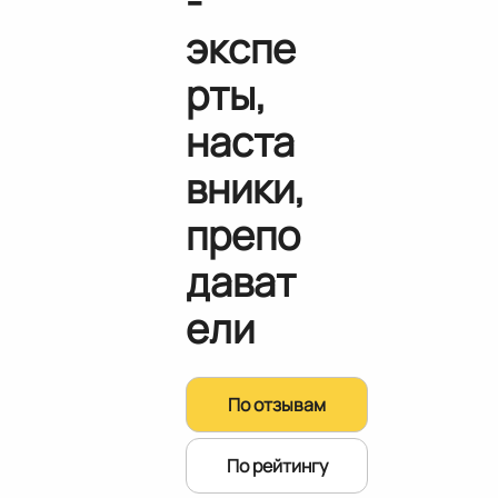
-
экспе
рты,
наста
вники,
препо
дават
ели
По отзывам
По рейтингу