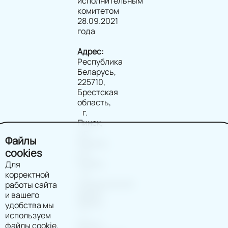
исполнительным
комитетом
28.09.2021
года
Адрес:
Республика
Беларусь,
225710,
Брестская
область,
г.
Пинск,
ул.
Файлы
Ленина,
cookies
д.2,
помещ.
Для
9
корректной
(юридический
работы сайта
адрес)
и вашего
220114
удобства мы
г.
используем
Минск,
файлы cookie.