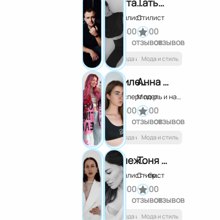
Виталий Руденков
Татьяна Хворостовская
Стилист
Стилист
0
0
0
0
отзывов
отзывов
Мода и стиль
Мода и стиль
Милена Нода
Анна Шило
Эксперт по росписи одежды
Модель и наставник моделей
0
0
0
0
отзывов
отзывов
Мода и стиль
Мода и стиль
Снежанна Афонина
Тоня Дженсен
Стилист
Стилист - брендмейкер, эксперт по архетипам
0
0
0
0
отзывов
отзывов
Мода и стиль
Мода и стиль