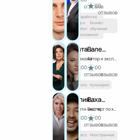
0
0
отзывов
отзывов
Разработка
игр и
Бизнес-
мобильных
обучение
приложений
Наталья Стишова
Валерия Рослякова
Психолог
Автор и эксперт курса "Вкусология"
0
0
0
0
отзывов
отзывов
Психология
Кулинария
Юлия Шевлякова
Вахапов Нурислом
Бьюти-мастер и тренер
Эксперт по китайскому языку
0
0
0
0
отзывов
отзывов
Красота и
Иностранные