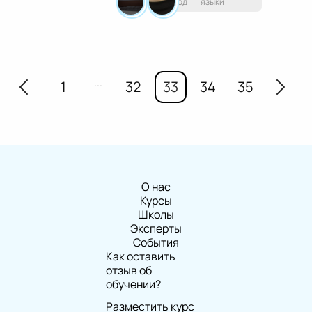
уход
языки
...
1
32
33
34
35
О нас
Курсы
Школы
Эксперты
События
Как оставить
отзыв об
обучении?
Разместить курс