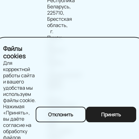
Республика
Беларусь,
225710,
Брестская
область,
г.
Пинск,
ул.
Файлы
Ленина,
cookies
д.2,
помещ.
Для
9
корректной
(юридический
работы сайта
адрес)
и вашего
220114
удобства мы
г.
используем
Минск,
файлы cookie.
Филимонова
Нажимая
д.25Б,
«Принять»,
Отклонить
Принять
офис
вы даёте
202
согласие на
(почтовый
обработку
адрес)
файлов