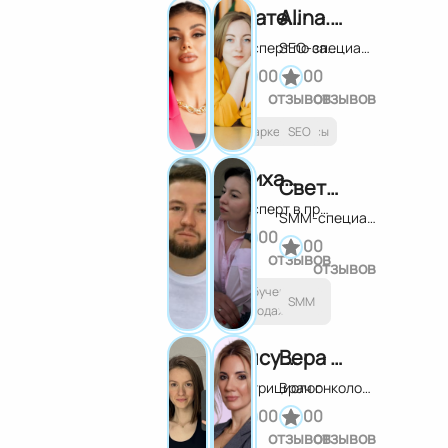
Екатерина Дидрих
Alina.seoleo
Эксперт по закупкам из Китая
SEO-специалист
0
0
0
0
отзывов
отзывов
Маркетплейсы
SEO
Михаил Полищук
Светлана Блудова
Эксперт в продажах онлайн-продуктов, курсов
SMM-специалист
0
0
0
0
отзывов
отзывов
Обучение
SMM
продажам
Алсу Хузина
Вера Диденко
Нутрициолог
Врач онколог-маммолог, мультимодальный диагност
0
0
0
0
отзывов
отзывов