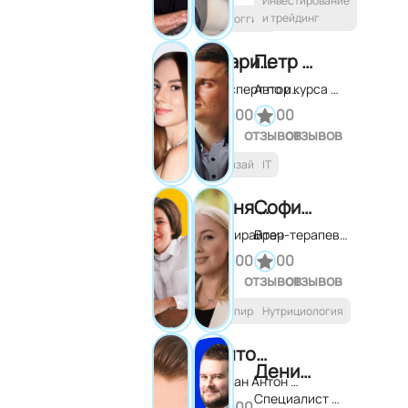
Инвестирование
и трейдинг
Блоггинг
Мария Антипова
Петр Деревенский
Эксперт по инфографике для маркетплейсов
Автор курса по заработку на нейронках
0
0
0
0
отзывов
отзывов
Дизайн
IT
Таня Фишер
София Бюдейри
Копирайтер
Врач-терапевт, нутрициолог
0
0
0
0
отзывов
отзывов
Копирайтинг
Нутрициология
Антон Рубан
Денис Шенцев
Рубан Антон Владимирович
Специалист по ВЭД и Китаю. Автор практикума по документации для поставки товаров из Китая для РБ и РФ
0
0