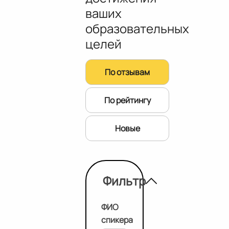
ваших
образовательных
целей
По отзывам
По рейтингу
Новые
Фильтр
ФИО
спикера