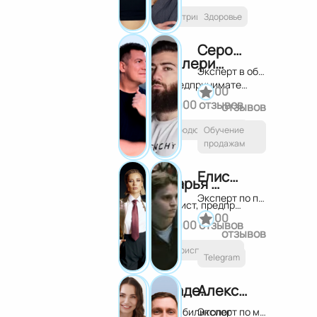
Нутрициология
Здоровье
Сероб Саргисович Шушанян
Валерий Глушков
Эксперт в области товарного бизнеса и дропшиппинга
Предприниматель, продюсер
0
0
0
0 отзывов
отзывов
Продюсирование
Обучение
продажам
Елисей Уколов
Дарья Гоголева
Эксперт по проектам в Телеграм
Юрист, предприниматель
0
0
0
0 отзывов
отзывов
Юриспруденция
Telegram
Надежда Смирнова
Александр Федяев
Реабилитолог
Эксперт по маркетплейсам