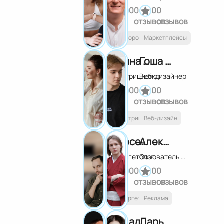
0
0
0
0
отзывов
отзывов
Здоровье
Маркетплейсы
Анна Тараканова
Гоша Ваакс
Нутрициолог
Веб-дизайнер
0
0
0
0
отзывов
отзывов
Нутрициология
Веб-дизайн
Арсений Нестеренко
Алекс Чехович
Таргетолог - наставник
Основатель Traffic Leaders
0
0
0
0
отзывов
отзывов
Таргетинг
Реклама
Владимир Якушечкин
Дарья Трутнева