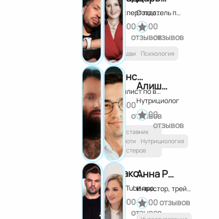
Эксперт по субаренде коммерческой недвижимости
Создатель платформы для самостоятельной работы со своим психологическим состоянием Master Kit
0
0
0
0
отзывов
отзывов
Недвижимость
Психология
Константин Борчининов
Алишер Латипов
Стилист по волосам, вдохновитель и наставник мастеров
Нутрициолог
0
0
0
0
отзывов
отзывов
Наставник
бьюти-
Нутрициология
мастеров
Максим Николашин
Анна Разумова
YouTube продюсер
Инвестор, трейдер
0
0
0
0 отзывов
отзывов