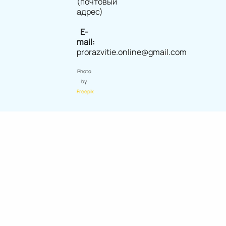
(почтовый
адрес)
E-
mail:
prorazvitie.online@gmail.com
Photo
by
Freepik