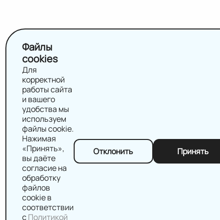
Файлы
cookies
Для
корректной
работы сайта
и вашего
удобства мы
используем
файлы cookie.
Нажимая
«Принять»,
Отклонить
Принять
вы даёте
согласие на
обработку
файлов
cookie в
соответствии
с
Политикой