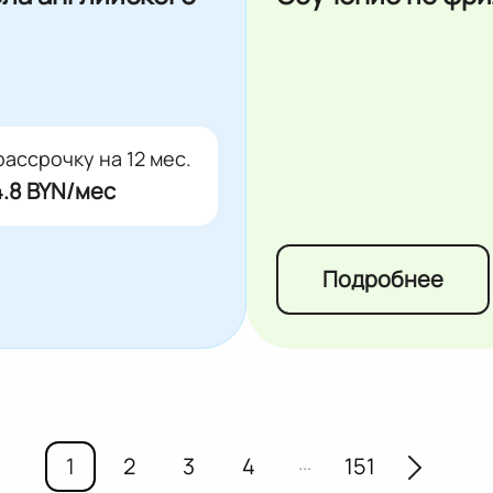
рассрочку на 12 мес.
.8 BYN/мес
Подробнее
...
1
2
3
4
151