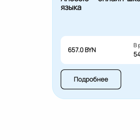
языка
В 
657.0 BYN
54
Подробнее