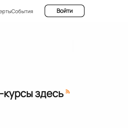
Войти
ерты
События
н-курсы здесь