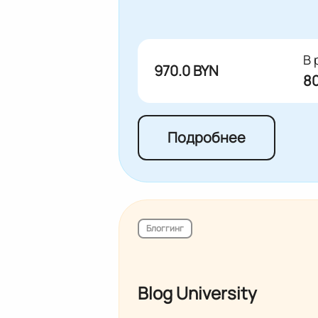
В 
970.0 BYN
80
Подробнее
Блоггинг
Blog University