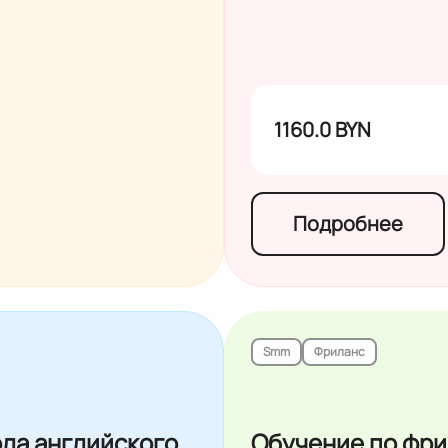
1160.0 BYN
Подробнее
Smm
Фриланс
ла английского
Обучение по фри