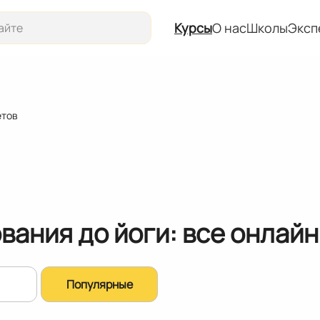
Курсы
О нас
Школы
Эксп
Курсы
О нас
етов
Школы
Эксперты
События
вания до йоги: все онлай
Популярные