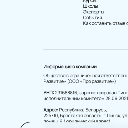
Курсы
Школы
Эксперты
События
Как оставить отзыв 
Информация о компании
Общество с ограниченной ответствен
Развитие» (ООО «Про развитие»)
УНП:
291688816, зарегистрирован Пин
исполнительным комитетом 28.09.2021
Адрес:
Республика Беларусь,
225710, Брестская область, г. Пинск, ул.
помещ. 9 (юридический адрес)
220114 г. Минск, Филимонова д.25Б, оф