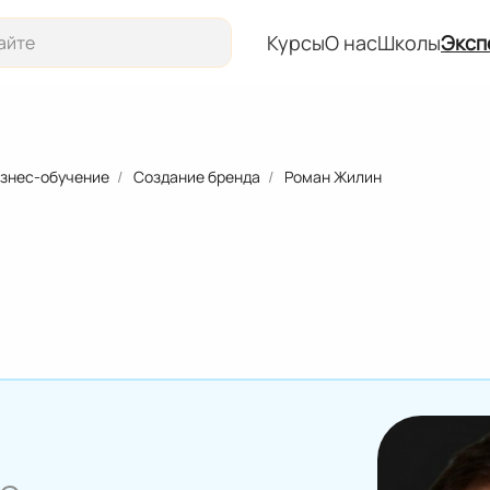
Курсы
О нас
Школы
Эксп
Курсы
О нас
знес-обучение
Создание бренда
Роман Жилин
Школы
Эксперты
События