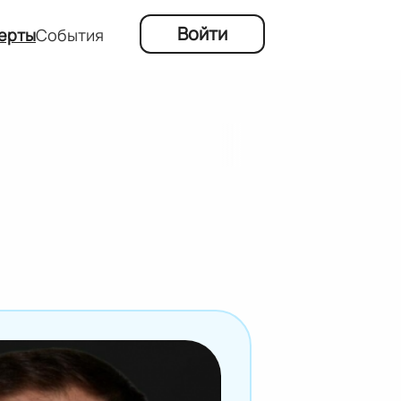
Войти
ерты
События