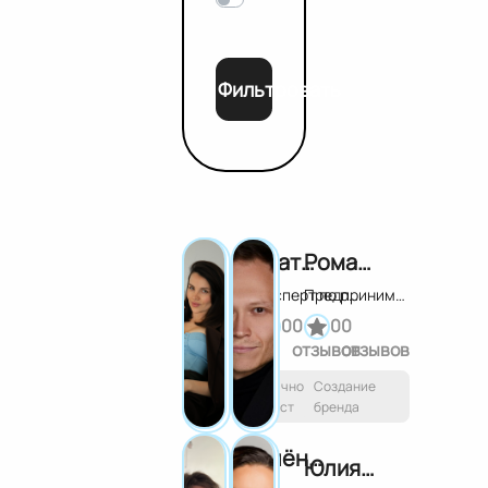
Фильтровать
Екатерина Долбараева
Роман Жилин
Эксперт по развитию соц.сетей. Автор и преподаватель курса « Brand You»
Предприниматель, блогер, продюсер
0
0
0
0
отзывов
отзывов
Личностный
Создание
рост
бренда
Алёна Сова
Юлия Родочинская