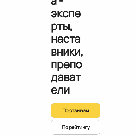
а -
экспе
рты,
наста
вники,
препо
дават
ели
По отзывам
По рейтингу