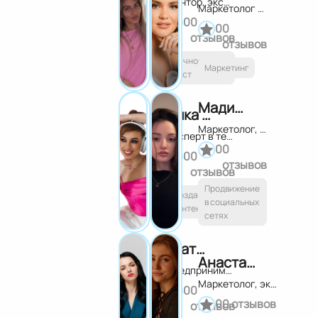
Ментор, эксперт по созданию личного бренда
Маркетолог и эксперт по личному бренду и нейросетям
0
0
0
0
отзывов
отзывов
Личностный
Маркетинг
рост
Мадиша Степанцова
Ника Сотникова
Маркетолог, блогер, наставник по развитию экспертных блогов и продвижению
Эксперт в теме контента и личного бренда
0
0
0
0
отзывов
отзывов
Продвижение
Создание
в социальных
контента
сетях
Екатерина Кононова
Анастасия Васильева
Предприниматель. Основательница агентства BAKERS.
Маркетолог, эксперт по запускам
0
0
0
0 отзывов
отзывов