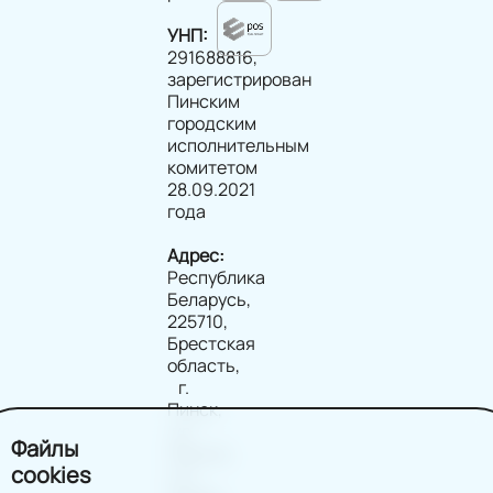
УНП:
291688816,
зарегистрирован
Пинским
городским
исполнительным
комитетом
28.09.2021
года
Адрес:
Республика
Беларусь,
225710,
Брестская
область,
г.
Пинск,
ул.
Файлы
Ленина,
cookies
д.2,