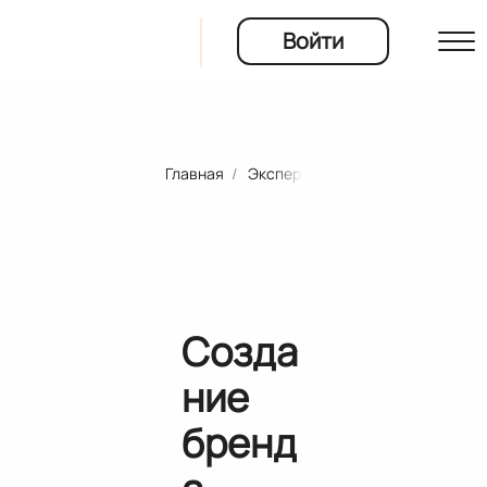
Войти
Главная
Эксперты и преподаватели
Би
ты
ия
Созда
ние
бренд