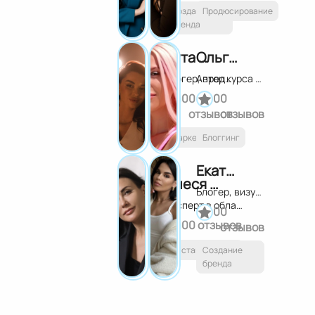
Продюсирование
Создание
бренда
Вита Косман
Ольга Кравчук
Блогер, предприниматель, наставник
Автор курса "Денежный блог"
0
0
0
0
отзывов
отзывов
Маркетинг
Блоггинг
Екатерина Павлова
Олеся Бойко
Блогер, визуализатор брендов
Эксперт в области онлайн-продуктов
0
0
0
0 отзывов
отзывов
Наставничество
Создание
бренда