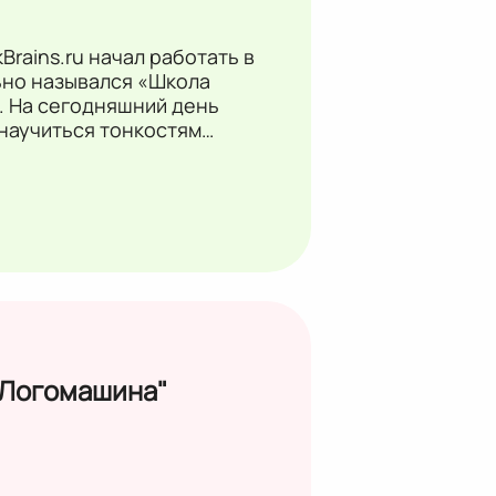
rains.ru начал работать в
льно назывался «Школа
 На сегодняшний день
 научиться тонкостям
ммирования и веб-дизайна.
"Логомашина"