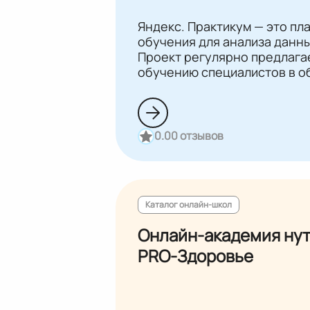
Яндекс. Практикум — это пл
обучения для анализа данны
Проект регулярно предлагае
обучению специалистов в об
платформы — опытные сотру
студенты получат сертифик
курса и сдачи итогового про
0.0
0 отзывов
Каталог онлайн-школ
Онлайн-академия ну
PRO-Здоровье