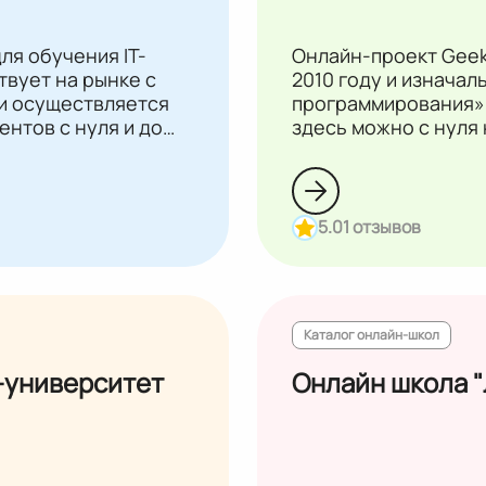
ля обучения IT-
Онлайн-проект GeekB
твует на рынке с
2010 году и изнача
ки осуществляется
программирования».
нтов с нуля и до
здесь можно с нуля
маркетинга, програ
5.0
1 отзывов
Каталог онлайн-школ
-университет
Онлайн школа 