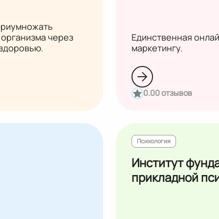
 приумножать
 организма через
Единственная онлай
 здоровью.
маркетингу.
0.0
0 отзывов
Психология
Институт фунд
прикладной пс