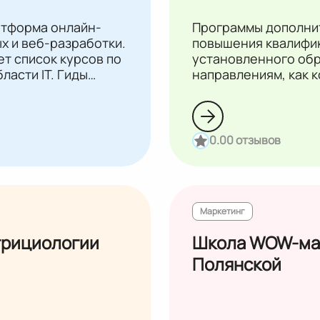
атформа онлайн-
Программы дополни
х и веб-разработки.
повышения квалифик
т список курсов по
установленного обр
ласти IТ. Гиды
направлениям, как к
дники Яндекса. Все
сексология.
ат по окончании
екта.
0.0
0 отзывов
Маркетинг
трициологии
Школа WOW-мар
Полянской