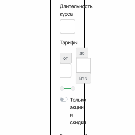
Длительность
курса
Тарифы
до
от
BYN
Только
акции
и
скидки