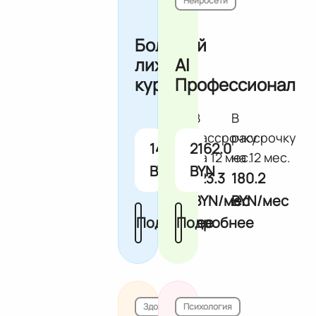
Нейросети
Большой
лихой
AI
курс
Профессионал
В
В
рассрочку
рассрочку
1480.0
2162.0
на 12 мес.
на 12 мес.
BYN
BYN
123.3
180.2
BYN/мес
BYN/мес
Подробнее
Подробнее
Здоровье
Психология