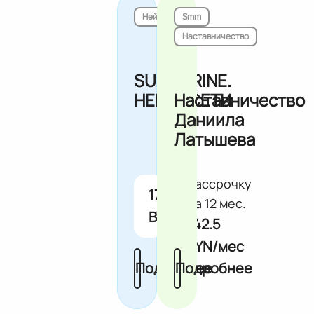
Нейросети
Smm
Наставничество
SUBMARINE.
НЕЙРОСЕТИ
Наставничество
Даниила
Латышева
В
рассрочку
1710.0
на 12 мес.
BYN
142.5
BYN/мес
Подробнее
Подробнее