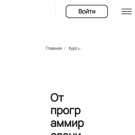
Войти
Главная
Курсы онлайн-школ и университ
ы
рты
ия
От
прогр
аммир