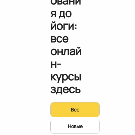
овани
я до
йоги:
все
онлай
н-
курсы
здесь
Все
Новые