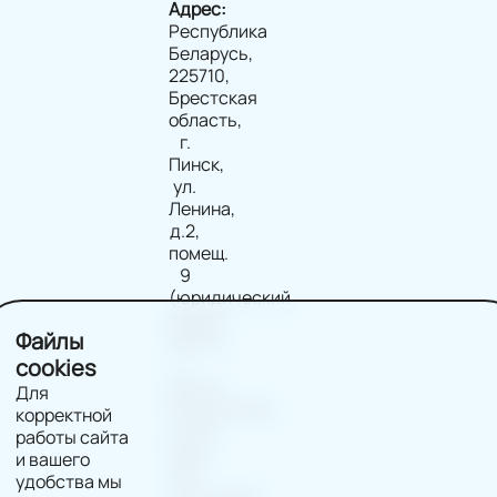
Адрес:
Республика
Беларусь,
225710,
Брестская
область,
г.
Пинск,
ул.
Ленина,
д.2,
помещ.
9
(юридический
адрес)
Файлы
220114
г.
cookies
Минск,
Для
Филимонова
корректной
д.25Б,
работы сайта
офис
и вашего
202
удобства мы